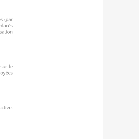
es (par
placés
sation
sur le
voyées
ctive.