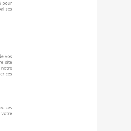
é pour
alises
de vos
e site
 notre
er ces
ec ces
 votre