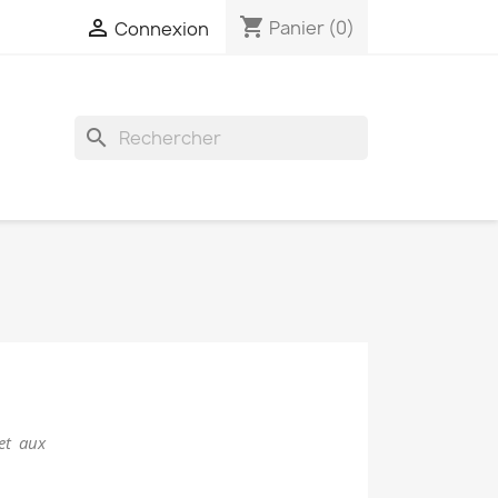
shopping_cart

Panier
(0)
Connexion
search
 et aux