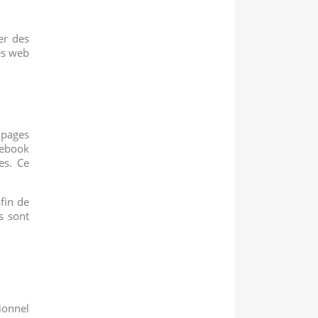
er des
tes web
 pages
cebook
es. Ce
fin de
s sont
ionnel